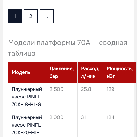
1
2
→
Модели платформы 70A — сводная
таблица
Давление,
Расход,
Мощность,
Модель
бар
л/мин
кВт
Плунжерный
2 500
25,8
129
насос PINFL
70A-18-H1-G
Плунжерный
2 000
31
124
насос PINFL
70A-20-H1-