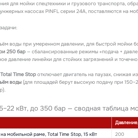
ния для мойки спецтехники и грузового транспорта, обр
унжерных насосах PINFL серии 24A, поставляются на мо
задачи:
ём воды при умеренном давлении, для быстрой мойки б
ри 250 бар
— сбалансированные режимы «подача + давле
ое давление линейки для стойких загрязнений и точечно
а
Total Time Stop
отключает двигатель на паузах, снижая и
ъём воды
(для площадей берут высокую подачу при 150–
р).
5–22 кВт, до 350 бар — сводная таблица м
Давление,
а мобильной раме, Total Time Stop, 15 кВт
200