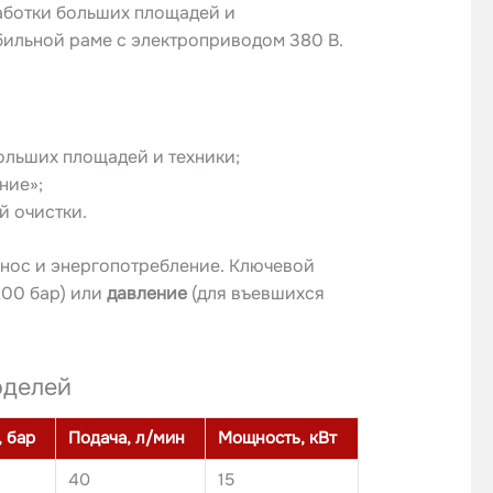
аботки больших площадей и
бильной раме с электроприводом 380 В.
ольших площадей и техники;
ние»;
й очистки.
знос и энергопотребление. Ключевой
200 бар) или
давление
(для въевшихся
оделей
 бар
Подача, л/мин
Мощность, кВт
40
15