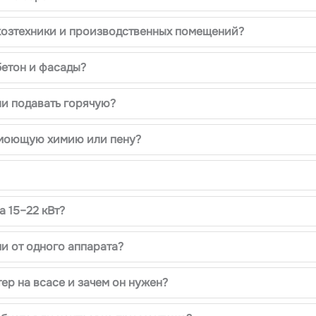
хозтехники и производственных помещений?
бетон и фасады?
ли подавать горячую?
 моющую химию или пену?
а 15–22 кВт?
и от одного аппарата?
ер на всасе и зачем он нужен?