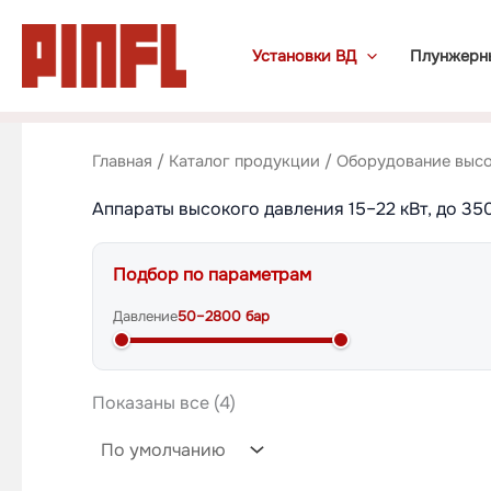
Перейти
к
Установки ВД
Плунжерн
содержимому
Главная
/
Каталог продукции
/
Оборудование высо
Аппараты высокого давления 15–22 кВт, до 35
Подбор по параметрам
Давление
50
–
2800
бар
Показаны все (4)