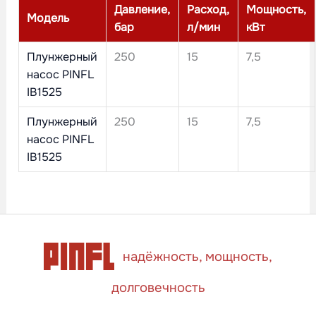
Давление,
Расход,
Мощность,
Модель
бар
л/мин
кВт
Плунжерный
250
15
7,5
насос PINFL
IB1525
Плунжерный
250
15
7,5
насос PINFL
IB1525
надёжность, мощность,
долговечность