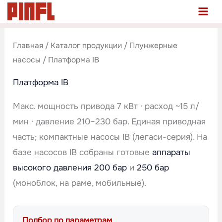
Перейти
к
содержимому
Главная
/
Каталог продукции
/
Плунжерные
насосы
/ Платформа IB
Платформа IB
Макс. мощность привода 7 кВт · расход ~15 л/
мин · давление 210–230 бар. Единая приводная
часть; компактные насосы IB (легаси-серия). На
базе насосов IB собраны готовые
аппараты
высокого давления 200 бар
и
250 бар
(моноблок, на раме, мобильные).
Подбор по параметрам