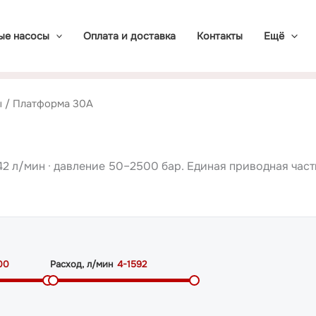
ые насосы
Оплата и доставка
Контакты
Ещё
ы
/ Платформа 30A
142 л/мин · давление 50–2500 бар. Единая приводная час
00
Расход, л/мин
4-1592