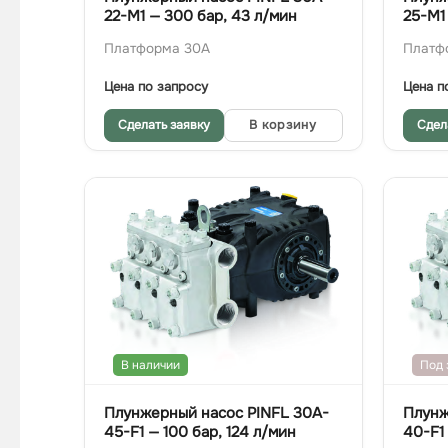
22-M1 — 300 бар, 43 л/мин
25-M1
Платформа 30A
Платф
Цена по запросу
Цена п
Сделать заявку
В корзину
Сдел
В наличии
Под 
Плунжерный насос PINFL 30A-
Плунж
45-F1 — 100 бар, 124 л/мин
40-F1 