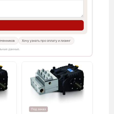
бменников
Хочу узнать про оплату и лизинг
льные данные.
Под заказ