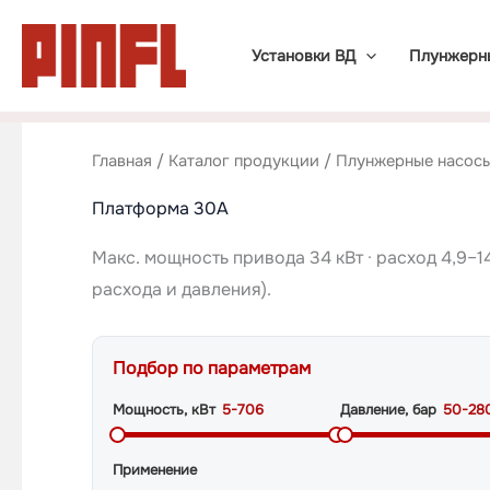
Перейти
к
Установки ВД
Плунжерн
содержимому
Главная
/
Каталог продукции
/
Плунжерные насос
Платформа 30A
Макс. мощность привода 34 кВт · расход 4,9–
расхода и давления).
Подбор по параметрам
Мощность, кВт
5-706
Давление, бар
50-28
Применение