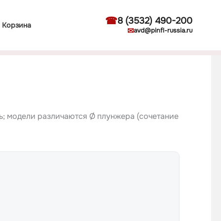
☎
8 (3532) 490-200
Корзина
✉
avd@pinfl-russia.ru
ть; модели различаются Ø плунжера (сочетание