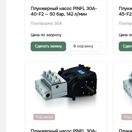
Плунжерный насос PINFL 30A-
Плунж
40-F2 — 50 бар, 142 л/мин
45-F2
Платформа 30A
Платф
Цена по запросу
Цена п
Сделать заявку
В корзину
Сдел
Под заказ
Под 
Плунжерный насос PINFL 30A-
Плунж